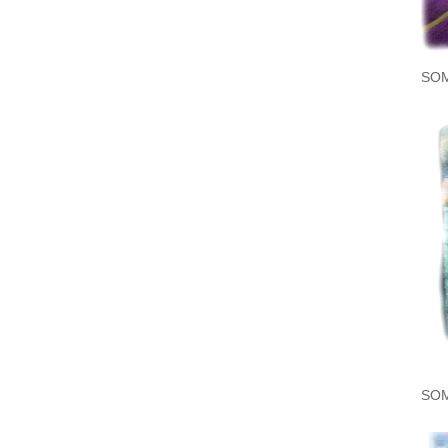
SO
SO