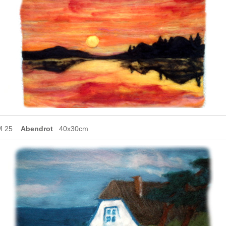
M 25
Abendrot
40x30cm