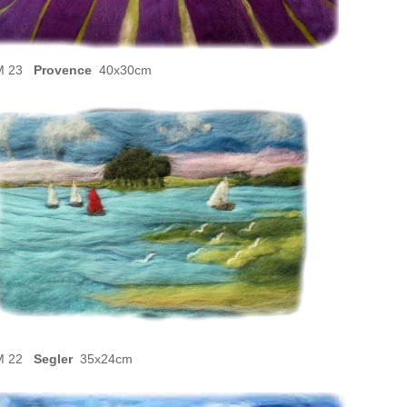
M 23
Provence
40x30cm
M 22
Segler
35x24cm