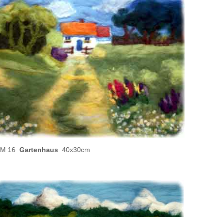
 16
Gartenhaus
40x30cm