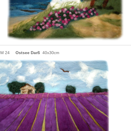
OM 24
Ostsee Darß
40x30cm